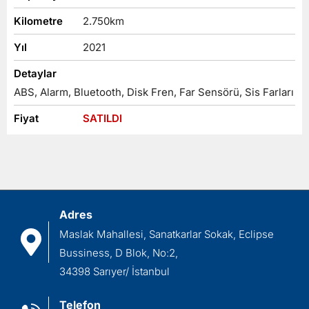
Kilometre
2.750
km
Yıl
2021
Detaylar
ABS, Alarm, Bluetooth, Disk Fren, Far Sensörü, Sis Farları
Fiyat
SATILDI
Adres
Maslak Mahallesi, Sanatkarlar Sokak, Eclipse
Bussiness, D Blok, No:2,
34398 Sarıyer/ İstanbul
Telefon