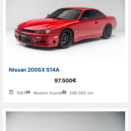
Nissan 200SX S14A
€
97.500
1997
Modern Klasik
258.000
km