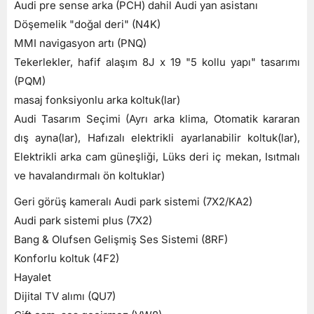
Audi pre sense arka (PCH) dahil Audi yan asistanı
Döşemelik "doğal deri" (N4K)
MMI navigasyon artı (PNQ)
Tekerlekler, hafif alaşım 8J x 19 "5 kollu yapı" tasarımı
(PQM)
masaj fonksiyonlu arka koltuk(lar)
Audi Tasarım Seçimi (Ayrı arka klima, Otomatik kararan
dış ayna(lar), Hafızalı elektrikli ayarlanabilir koltuk(lar),
Elektrikli arka cam güneşliği, Lüks deri iç mekan, Isıtmalı
ve havalandırmalı ön koltuklar)
Geri görüş kameralı Audi park sistemi (7X2/KA2)
Audi park sistemi plus (7X2)
Bang & Olufsen Gelişmiş Ses Sistemi (8RF)
Konforlu koltuk (4F2)
Hayalet
Dijital TV alımı (QU7)