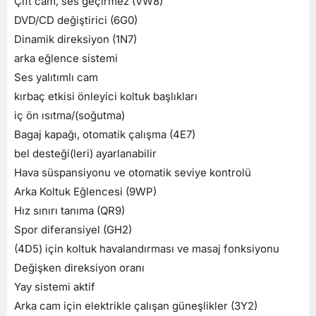
Çift cam, ses geçirmez (VW8)
DVD/CD değiştirici (6G0)
Dinamik direksiyon (1N7)
arka eğlence sistemi
Ses yalıtımlı cam
kırbaç etkisi önleyici koltuk başlıkları
iç ön ısıtma/(soğutma)
Bagaj kapağı, otomatik çalışma (4E7)
bel desteği(leri) ayarlanabilir
Hava süspansiyonu ve otomatik seviye kontrolü
Arka Koltuk Eğlencesi (9WP)
Hız sınırı tanıma (QR9)
Spor diferansiyel (GH2)
(4D5) için koltuk havalandırması ve masaj fonksiyonu
Değişken direksiyon oranı
Yay sistemi aktif
Arka cam için elektrikle çalışan güneşlikler (3Y2)