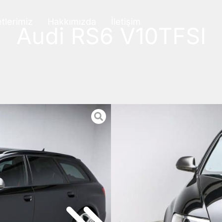
tlerimiz
Hakkımızda
İletişim
Audi RS6 V10TFSI
Açıklama
Motoru 10.000km önce doğuş
Audi yetkili servisi Doğ
1.750.000TL dir. Faturalar alı
İçi dışı mekaniği ile mük
egzoz ve iç karbon aksamlar 