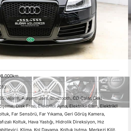
r.
Araçlarımız
tation Wagon
Hizmetlerimiz
ileri otomatik
Hakkımızda
08.000
km
İletişim
010
BS, Alarm, Alaşımlı Jant, Bluetooth, CD Çalar, Deri
öşeme, Disk Fren, Elektrikli Ayna, Elektrikli Cam, Elektrikli
oltuk, Far Sensörü, Far Yıkama, Geri Görüş Kamera,
afızalı Koltuk, Hava Yastığı, Hidrolik Direksiyon, Hız
abitleyici, Klima, Kol Dayama, Koltuk Isıtma, Merkezi Kilit,