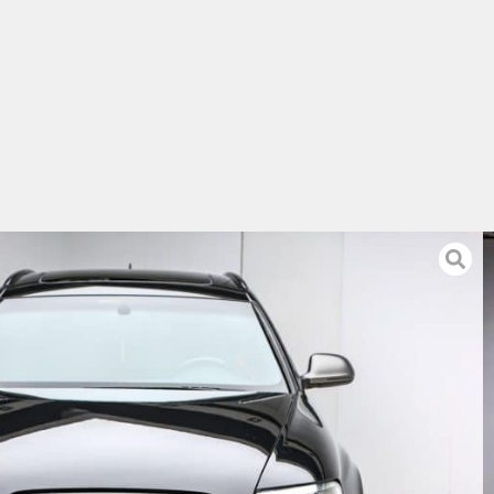
 otomotiv maslak'ta sıfır sandık motor ile değişmiştir.
uş Otomotiv'de sıfırlanan parçaların toplam faturası
cı ile paylaşılacaktır.
emmel kondisyonda, karbon frenler, ABT karbon difizör,
gibi kıymetli ekstraları olan bir otomobildir.