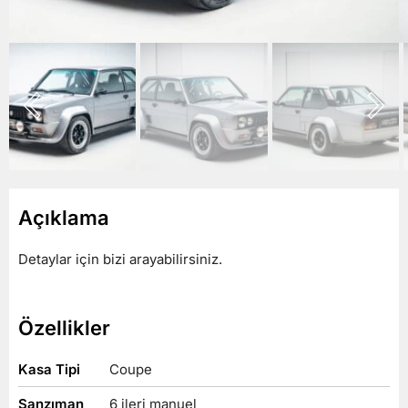
Açıklama
Detaylar için bizi arayabilirsiniz.
Araçlarımız
Özellikler
Hizmetlerimiz
Kasa Tipi
Coupe
Hakkımızda
Şanzıman
6 ileri manuel