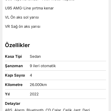
U95 AMG-Line yırtma kenar
VL Ön aks sol yarısı
VR Sağ ön aks yarısı
Özellikler
Kasa Tipi
Sedan
Şanzıman
9 ileri otomatik
Kapı Sayısı
4
Kilometre
26.000
km
Yıl
2022
Detaylar
ABS, Alarm, Bluetooth, CD Çalar, Çelik Jant, Deri