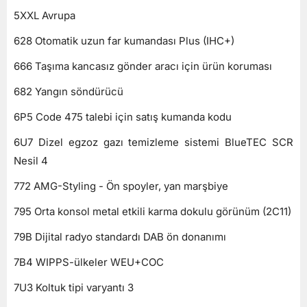
5XXL Avrupa
628 Otomatik uzun far kumandası Plus (IHC+)
666 Taşıma kancasız gönder aracı için ürün koruması
682 Yangın söndürücü
6P5 Code 475 talebi için satış kumanda kodu
6U7 Dizel egzoz gazı temizleme sistemi BlueTEC SCR
Nesil 4
772 AMG-Styling - Ön spoyler, yan marşbiye
Araçlarımız
795 Orta konsol metal etkili karma dokulu görünüm (2C11)
Hizmetlerimiz
79B Dijital radyo standardı DAB ön donanımı
7B4 WIPPS-ülkeler WEU+COC
Hakkımızda
7U3 Koltuk tipi varyantı 3
İletişim