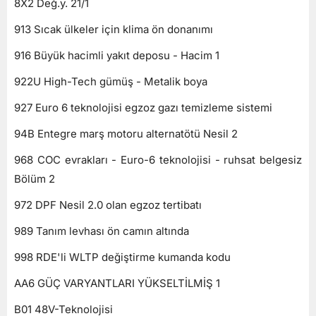
8X2 Değ.y. 21/1
913 Sıcak ülkeler için klima ön donanımı
916 Büyük hacimli yakıt deposu - Hacim 1
922U High-Tech gümüş - Metalik boya
927 Euro 6 teknolojisi egzoz gazı temizleme sistemi
94B Entegre marş motoru alternatötü Nesil 2
968 COC evrakları - Euro-6 teknolojisi - ruhsat belgesiz
Bölüm 2
972 DPF Nesil 2.0 olan egzoz tertibatı
989 Tanım levhası ön camın altında
998 RDE'li WLTP değiştirme kumanda kodu
AA6 GÜÇ VARYANTLARI YÜKSELTİLMİŞ 1
B01 48V-Teknolojisi