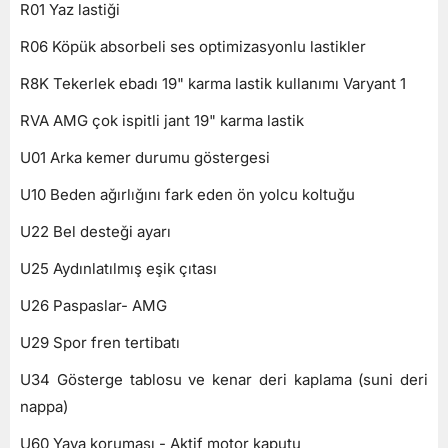
R01 Yaz lastiği
R06 Köpük absorbeli ses optimizasyonlu lastikler
R8K Tekerlek ebadı 19" karma lastik kullanımı Varyant 1
RVA AMG çok ispitli jant 19" karma lastik
U01 Arka kemer durumu göstergesi
U10 Beden ağırlığını fark eden ön yolcu koltuğu
U22 Bel desteği ayarı
U25 Aydınlatılmış eşik çıtası
U26 Paspaslar- AMG
U29 Spor fren tertibatı
U34 Gösterge tablosu ve kenar deri kaplama (suni deri
nappa)
U60 Yaya koruması - Aktif motor kaputu